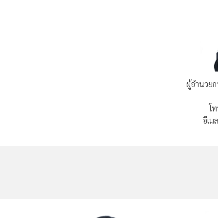
ผู้อำนวย
โท
อีเม