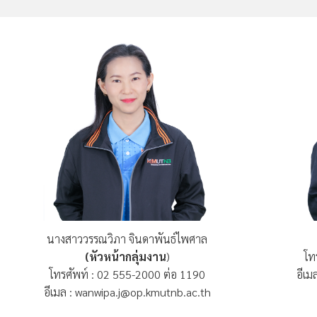
นางสาววรรณวิภา จินดาพันธ์ไพศาล
(หัวหน้ากลุ่มงาน
)
โท
โทรศัพท์ : 02 555-2000 ต่อ 1190
อีเม
อีเมล : wanwipa.j@op.kmutnb.ac.th