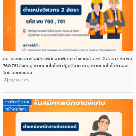
ขยายระยะเวลารับสมัครพนักงานพิเศษ ตำแหน่งวิศวกร 2 อัตรา รหัส พษ
760,761 สังกัดอุทยานเทคโนโลยี ปฏิบัติงาน ณ อุทยานเทคโนโลยี มจพ.
วิทยาเขตระยอง
04/08/2026
Posted
ข่าวรับสมัครงาน
on
พนักงานพิเศษ