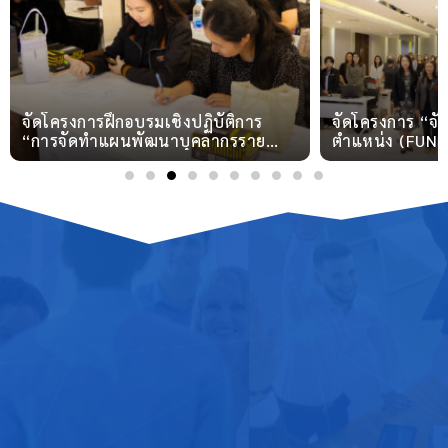
จัดโครงการฝึกอบรมเชิงปฏิบัติการ
จัดโครงการ “จ
“การจัดทำแผนพัฒนาบุคลากรราย
ตำแหน่ง (FUN
บุคคล (IDP)”
COMPETENCY)” เ
ยุทธศาสตร์การบ
ให้มีประสิทธิภา