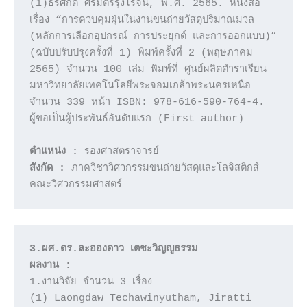
(1)ธีรศักดิ์ ศรีมิตรรุ่งโรจน์, พ.ศ. 2565. หนังสือ
เรื่อง “การควบคุมฝุ่นในงานขนถ่ายวัสดุปริมาณมวล 
(หลักการเลือกอุปกรณ์ การประยุกต์ และการออกแบบ)” 
(ฉบับปรับปรุงครั้งที่ 1) พิมพ์ครั้งที่ 2 (พฤษภาคม 
2565) จำนวน 100 เล่ม พิมพ์ที่ ศูนย์ผลิตตำราเรียน 
มหาวิทยาลัยเทคโนโลยีพระจอมเกล้าพระนครเหนือ 
จำนวน 339 หน้า ISBN: 978-616-590-764-4.

ผู้ขอเป็นผู้ประพันธ์อันดับแรก (First author)

ตำแหน่ง :
สังกัด :
 ภาควิชาวิศวกรรมขนถ่ายวัสดุและโลจิสติกส์ 
คณะวิศวกรรมศาสตร์
3.ผศ.ดร.ละอองดาว เตชะวิญญูธรรม
ผลงาน :
1.งานวิจัย จำนวน 3 เรื่อง 

(1) Laongdaw Techawinyutham, Jiratti 