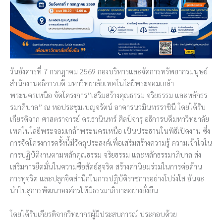
วันอังคารที่ 7 กรกฎาคม 2569 กองบริหารและจัดการทรัพยากรมนุษย์
สำนักงานอธิการบดี มหาวิทยาลัยเทคโนโลยีพระจอมเกล้า
พระนครเหนือ จัดโครงการ”เสริมสร้างคุณธรรม จริยธรรม และหลักธร
รมาภิบาล” ณ หอประชุมเบญจรัตน์ อาคารนวมินทรราชินี โดยได้รับ
เกียรติจาก ศาสตราจารย์ ดร.ธานินทร์ ศิลป์จารุ อธิการบดีมหาวิทยาลัย
เทคโนโลยีพระจอมเกล้าพระนครเหนือ เป็นประธานในพิธีเปิดงาน ซึ่ง
การจัดโครงการครั้งนี้มีวัตถุประสงค์เพื่อเสริมสร้างความรู้ ความเข้าใจใน
การปฏิบัติงานตามหลักคุณธรรม จริยธรรม และหลักธรรมาภิบาล ส่ง
เสริมการยึดมั่นในความซื่อสัตย์สุจริต สร้างค่านิยมร่วมในการต่อต้าน
การทุจริต และปลูกจิตสำนึกในการปฏิบัติราชการอย่างโปร่งใส อันจะ
นำไปสู่การพัฒนาองค์กรให้มีธรรมาภิบาลอย่างยั่งยืน
โดยได้รับเกียรติจากวิทยากรผู้มีประสบการณ์ ประกอบด้วย