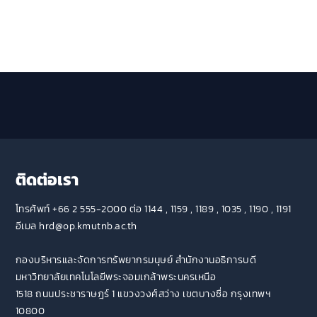
ติดต่อเรา
โทรศัพท์ +66 2 555-2000 ต่อ 1144 , 1159 , 1189 , 1035 , 1190 , 1191
อีเมล hrd@op.kmutnb.ac.th
กองบริหารและจัดการทรัพยากรมนุษย์ สำนักงานอธิการบดี
มหาวิทยาลัยเทคโนโลยีพระจอมเกล้าพระนครเหนือ
1518 ถนนประชาราษฎร์ 1 แขวงวงศ์สว่าง เขตบางซื่อ กรุงเทพฯ
10800